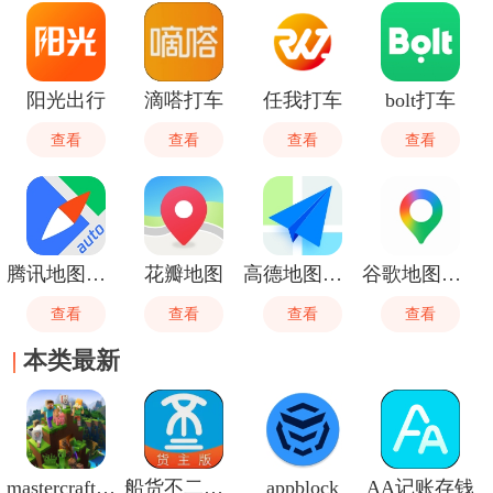
件，看看有没有需要使用的吧。
阳光出行
滴嗒打车
任我打车
bolt打车
查看
查看
查看
查看
腾讯地图车机版
花瓣地图
高德地图御女茉莉语音包
谷歌地图卫星高清地图
查看
查看
查看
查看
本类最新
mastercraft模组盒子
船货不二货主版
appblock
AA记账存钱