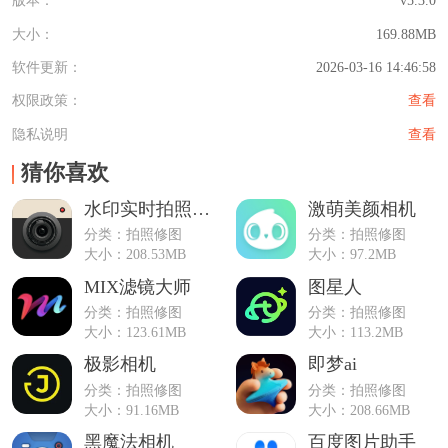
版本：
v5.3.0
大小：
169.88MB
软件更新：
2026-03-16 14:46:58
权限政策：
查看
隐私说明
查看
猜你喜欢
水印实时拍照相机
激萌美颜相机
分类：拍照修图
分类：拍照修图
大小：208.53MB
大小：97.2MB
MIX滤镜大师
图星人
分类：拍照修图
分类：拍照修图
大小：123.61MB
大小：113.2MB
极影相机
即梦ai
分类：拍照修图
分类：拍照修图
大小：91.16MB
大小：208.66MB
黑魔法相机
百度图片助手