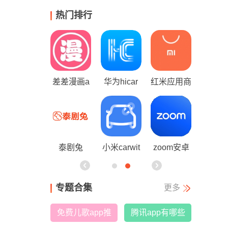
热门排行
红米应用商
mt文件管
喵趣漫画
x安卓版安
包
店
理器
装包最新版
本2026
zoom安卓
mt管理器
仿苹果备忘
黑白软件库
版
录软件
专题合集
更多
免费儿歌app推
腾讯app有哪些