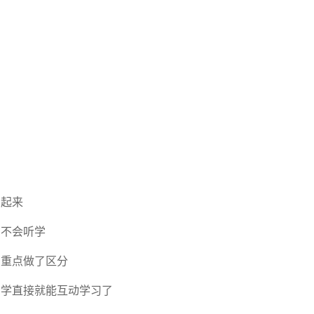
加起来
，不会听学
识重点做了区分
同学直接就能互动学习了