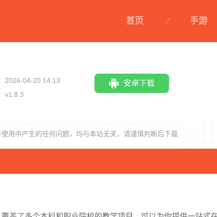
首页
手游
2026-04-20 14:13
安卓下载
v1.8.3
中国传媒大学
雨果网
莱特德语阅读
件使用中产生的任何问题，均与本站无关，请谨慎判断后下载.
听力
，覆盖了多个本科和职业院校的教学项目，可以为你提供一站式