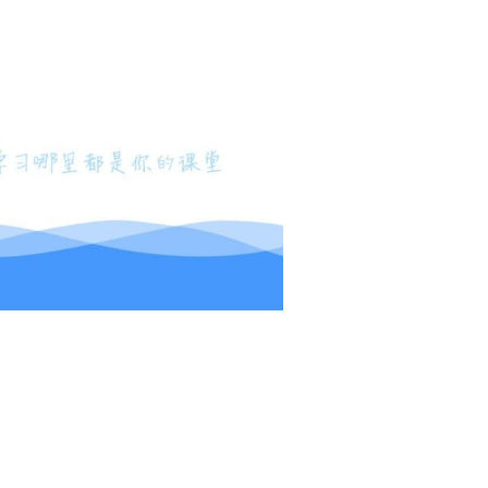
mt文件管
喵趣漫画
x安卓版安
差差漫画a
华为hicar
理器
装包最新版
pp
车机安装
本2026
mt管理器
仿苹果备忘
黑白软件库
泰剧兔
小米carwit
录软件
h车机安装
包