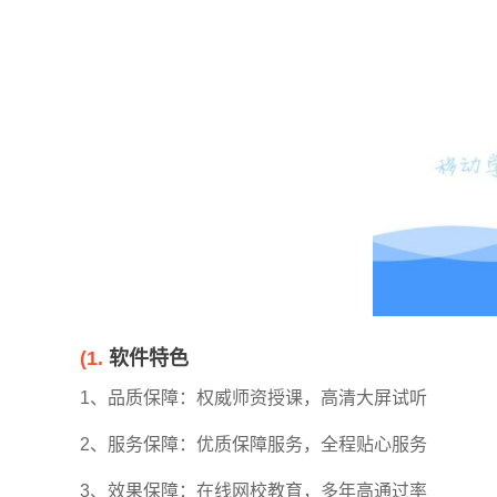
差差漫画a
华为hicar
红米应用商
pp
车机安装包
店
泰剧兔
小米carwit
zoom安卓
(1.
软件特色
h车机安装
版
1、品质保障：权威师资授课，高清大屏试听
包
2、服务保障：优质保障服务，全程贴心服务
3、效果保障：在线网校教育，多年高通过率