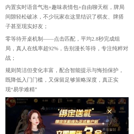
内置实时语音气泡+趣味表情包+自由聊天框，牌局
间隙轻松破冰，不少玩家在这里结识了棋友、牌搭
子甚至现实好友；
零等待开桌机制——点击匹配，平均2.8秒完成组
局，真人在线率超92%，告别漫长等待，专注纯粹对
战；
规则简洁但变化丰富，配合智能提示与悔拍保护，
既降低入门门槛，又保留足够策略深度，真正实
现“易学难精”