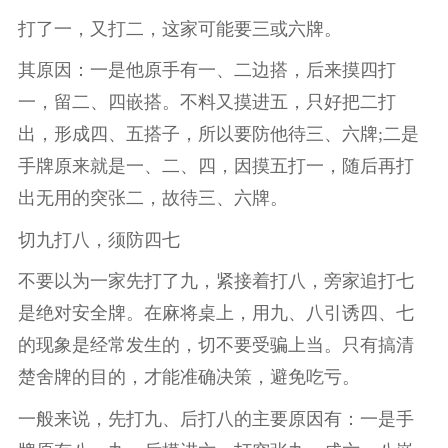
打了一，又打二，这家可能要三或六牌。
其原因：一是他原手有一、二边搭，后来摸四打
一，留二、四嵌搭。不料又摸进五，只好把二打
出，形成四、五搭子，所以要防他待三、六牌;二是
手牌原来就是一、二、四，因摸五打一，随后再打
出无用的突张二，故待三、六牌。
切九打八，须防四七
不要以为一家先打了九，紧接着打八，旁家追打七
是绝对安全牌。在麻将桌上，用九、八引诱四、七
的现象是经常发生的，切不要受骗上当。只有搞清
楚舍牌的目的，才能准确决策，避免吃亏。
一般来说，先打九、后打八的主要原因有：一是手