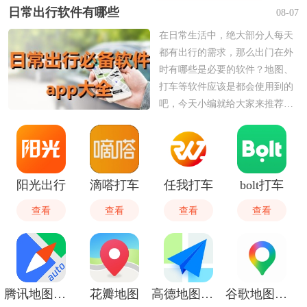
日常出行软件有哪些
08-07
在日常生活中，绝大部分人每天
都有出行的需求，那么出门在外
时有哪些是必要的软件？地图、
打车等软件应该是都会使用到的
吧，今天小编就给大家来推荐一
些在日常出行里必不可少的软
件，看看有没有需要使用的吧。
阳光出行
滴嗒打车
任我打车
bolt打车
查看
查看
查看
查看
腾讯地图车机版
花瓣地图
高德地图御女茉莉语音包
谷歌地图卫星高清地图