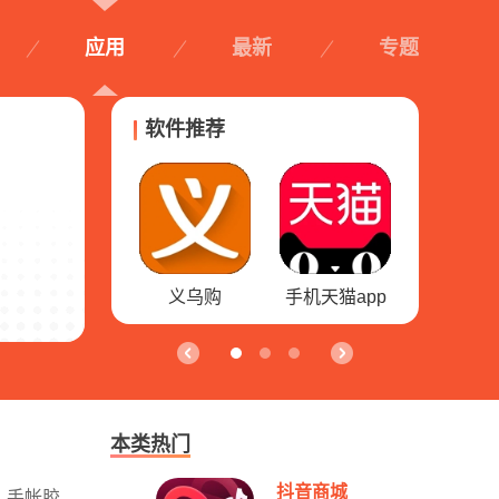
应用
最新
专题
软件推荐
萌推
义乌购
手机天猫app
本类热门
抖音商城
、手帐胶