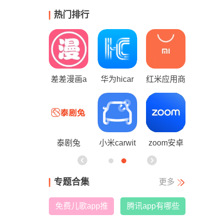
热门排行
x安卓版安
差差漫画a
华为hicar
红米应用商
mt文件
装包最新版
pp
车机安装包
店
理器
本2026
忘
黑白软件库
泰剧兔
小米carwit
zoom安卓
mt管理
h车机安装
版
专题合集
更多
包
免费儿歌app推
腾讯app有哪些