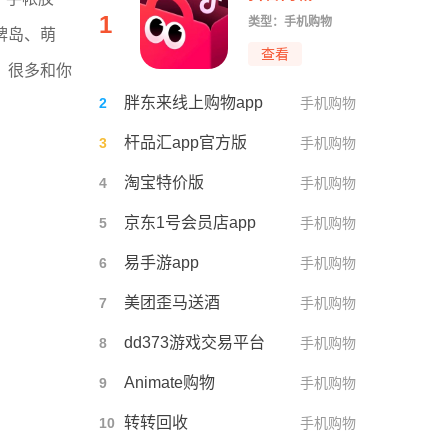
1
类型：手机购物
牌岛、萌
查看
，很多和你
胖东来线上购物app
2
手机购物
杆品汇app官方版
3
手机购物
淘宝特价版
4
手机购物
京东1号会员店app
5
手机购物
易手游app
6
手机购物
美团歪马送酒
7
手机购物
dd373游戏交易平台
8
手机购物
Animate购物
9
手机购物
转转回收
10
手机购物