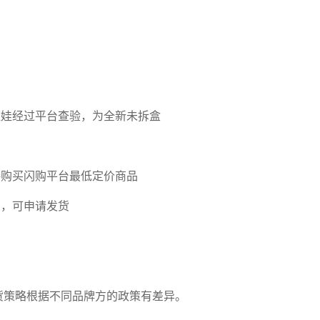
差差漫画a
华为hicar
红米应用商
mt文件管
喵趣漫画
娃娃经过平台查验，为全新未拆盒
pp
车机安装包
店
理器
接购买闪购平台最低定价商品
内，可申请发货
泰剧兔
小米carwit
zoom安卓
mt管理器
仿苹果备
h车机安装
版
录软件
包
发货策略根据不同品牌方的政策有差异。