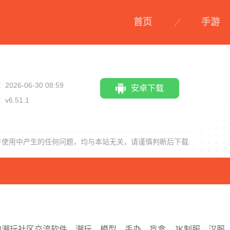
首页
手游
2026-06-30 08:59
安卓下载
v6.51.1
手机天猫app
天猫商城
麦德龙app
每日一淘
件使用中产生的任何问题，均与本站无关，请谨慎判断后下载.
的潮玩社区交流软件，潮玩、模型、手办、盲盒、JK制服、汉服