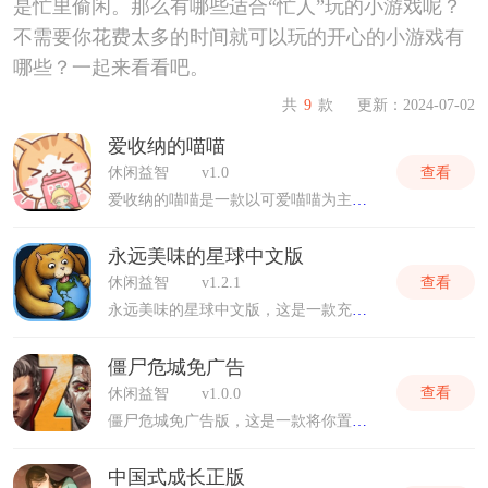
是忙里偷闲。那么有哪些适合“忙人”玩的小游戏呢？
不需要你花费太多的时间就可以玩的开心的小游戏有
哪些？一起来看看吧。
共
9
款
更新：2024-07-02
爱收纳的喵喵
查看
休闲益智
v1.0
爱收纳的喵喵是一款以可爱喵喵为主题的收纳与休闲类游戏。玩家扮演一位喵喵收集爱好者，探索各种场景，收集并组织喵喵们的收纳物品。游戏通过丰富的关卡设计和互动元素，让玩家体验到乐趣与挑战并存的游戏体验。感兴趣的小伙伴快来下载试试吧！
永远美味的星球中文版
查看
休闲益智
v1.2.1
永远美味的星球中文版，这是一款充满创意与奇思妙想的吞噬类游戏。游戏的奇妙旅程始于一个看似普通的纳米黏合球，它诞生于高科技的纳米实验室，初衷是为了清洁卫生间中的污垢与细菌。然而，这小小的灰色粘球却隐藏着惊人的秘密，那就是它拥有无止境的吞噬能力！感兴趣的朋友快来下载试试吧。
僵尸危城免广告
查看
休闲益智
v1.0.0
僵尸危城免广告版，这是一款将你置身于末日世界的生存射击冒险游戏，特别为玩家打造了纯净无广告的游戏环境，让你沉浸式体验末日生存的紧迫与刺激，无需担心广告打扰，全心投入到与僵尸大军的激烈对抗中。立即下载，开启你的末日生存之旅！
中国式成长正版