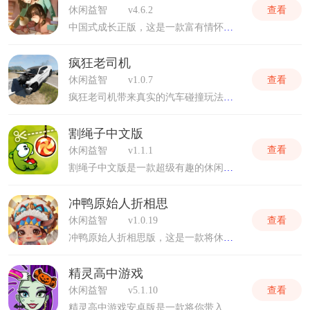
查看
休闲益智
v4.6.2
中国式成长正版，这是一款富有情怀与深度的模拟养成手游，它不仅是一款游戏，更是一次心灵的时光旅行。该游戏专为中国玩家量身定制，以独特的视角和丰富的互动内容，带你重温那些年我们共同经历过的“中国式”成长岁月。无论你是正值青春，还是已走过那段时光，都能在这段虚拟却又无比真实的故事中，找到属于自己的那份感动和启示。
疯狂老司机
查看
休闲益智
v1.0.7
疯狂老司机带来真实的汽车碰撞玩法。游戏中拥有各种赛车供你选择，玩家可以尽情的在这里秀出自己的车技，感受汽车碰撞一瞬间的刺激体验。超高清晰度的游戏画面，沉浸感十足，大家驾驶着自己的汽车可以自由的行驶，更有各种碰撞挑战等你开启！
割绳子中文版
查看
休闲益智
v1.1.1
割绳子中文版是一款超级有趣的休闲益智类闯关游戏，凭借其简单而又极具挑战性的游戏机制，这款色彩缤纷、充满创意的游戏在全球范围内赢得了数亿玩家的芳心。游戏不仅能够带来欢笑，还能在潜移默化中培养玩家的逻辑思维、问题解决能力和空间想象力。感兴趣的朋友快来下载试试吧。
冲鸭原始人折相思
查看
休闲益智
v1.0.19
冲鸭原始人折相思版，这是一款将休闲娱乐与肉鸽（Roguelike）元素完美结合的射击冒险游戏。在这个充满原始风情的世界里，你将扮演一名勇敢的原始人，踏上一场充满未知与惊喜的探险之旅。无论是想要放松心情的休闲玩家，还是追求挑战的硬核玩家，都能在这里找到属于自己的乐趣。现在，就让我们一起冲鸭，探索这个原始而又奇妙的世界吧！
精灵高中游戏
查看
休闲益智
v5.1.10
精灵高中游戏安卓版是一款将你带入一个绚烂多彩、充满无限创意与惊喜的换装模拟世界的手游。在这里，欧美卡通的绚丽画风与无尽的奇思妙想完美结合，为你开启一场别开生面的时尚冒险。现在就加入我们，成为那个改变精灵时尚潮流的美容大师，开启你的魔法时尚之旅吧！