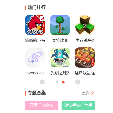
热门排行
生存战争2
我要当食神
忧郁的安娜
黑猴子海上
中文版
汉化最新版
救生员（b
acchikois
烧烤我最强
樱花校园模
樱花校园模
艳游记
c）
游戏
拟器
拟器安卓正
专题合集
更多
版
开罗游戏合集
沙盒手游推荐手