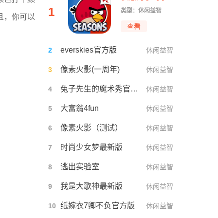
1
类型：休闲益智
且，你可以
查看
everskies官方版
2
休闲益智
像素火影(一周年)
3
休闲益智
兔子先生的魔术秀官方最新版
4
休闲益智
大富翁4fun
5
休闲益智
像素火影（测试）
6
休闲益智
时尚少女梦最新版
7
休闲益智
逃出实验室
8
休闲益智
我是大歌神最新版
9
休闲益智
纸嫁衣7卿不负官方版
10
休闲益智