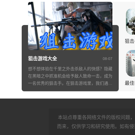
狙击
狙击游戏大全
08-07
想不想体验在千里之外击杀敌人的快感？隐藏
在黑暗之中抓准机会给予敌人致命一击，成为
最佳
一名优秀的狙击手。在狙击游戏里，我们通常
会隐藏在远处，利用各种环境来隐藏自己，然
后击杀自己的目标，如果你对狙击游戏感兴趣
的话，可以在这里挑选自己感兴趣的进行下
载。
本站点尊重各网络文件的版权问题，
而来，仅供学习和研究使用。如有侵犯你