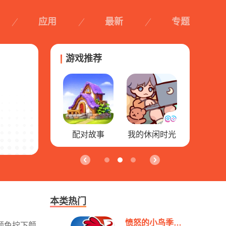
应用
最新
专题
游戏推荐
我的休闲时光
割绳子中文版
奇妙小茶园
纸片大作战
本类热门
愤怒的小鸟季节版
颜色拧下颜