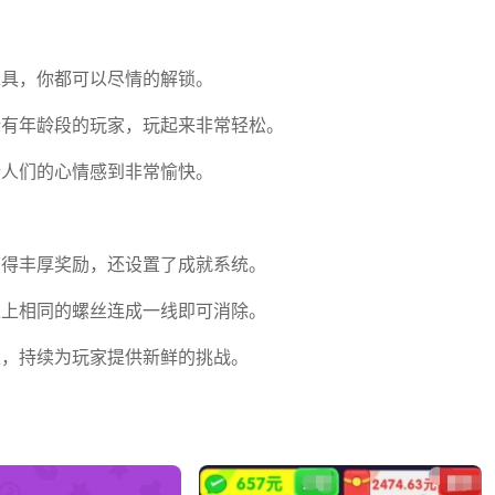
工具，你都可以尽情的解锁。
所有年龄段的玩家，玩起来非常轻松。
令人们的心情感到非常愉快。
我要当食神
忧郁的安娜
黑猴子海上
愤怒的小鸟
泰拉瑞亚
汉化最新版
救生员（b
季节版
获得丰厚奖励，还设置了成就系统。
acchikois
以上相同的螺丝连成一线即可消除。
樱花校园模
樱花校园模
艳游记
everskies
光明之魂2
c）
丝，持续为玩家提供新鲜的挑战。
拟器
拟器安卓正
官方版
版