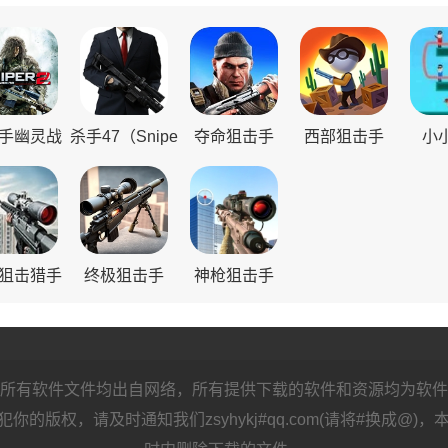
手幽灵战
杀手47（Snipe
夺命狙击手
西部狙击手
小
士2
r）
狙击猎手
终极狙击手
神枪狙击手
所有软件文件均出自网络，所有提供下载的软件和资源均为软件
的版权，请及时通知我们zsyhykj#qq.com(请将#换成@)