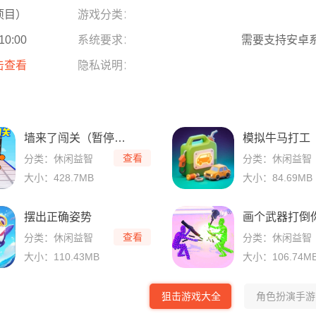
项目）
游戏分类：
10:00
系统要求：
需要支持安卓系
击查看
隐私说明：
墙来了闯关（暂停节奏人）
模拟牛马打工
查看
分类：休闲益智
分类：休闲益智
大小：428.7MB
大小：84.69MB
摆出正确姿势
画个武器打倒
查看
分类：休闲益智
分类：休闲益智
大小：110.43MB
大小：106.74M
狙击游戏大全
角色扮演手游