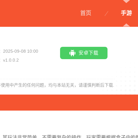
首页
手游
2025-09-08 10:00
安卓下载
v1.0.0.2
奇妙小茶园
纸片大作战2
洋果子店ROSE
配对故事
件使用中产生的任何问题，均与本站无关，请谨慎判断后下载.
，其玩法非常简单，不需要复杂的操作。玩家需要根据盒子中的