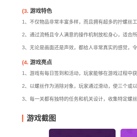
(3.
游戏特色
1、不仅物品非常丰富多样，而且拥有超多的拧螺丝
2、通过流畅且令人满意的操作机制放松身心，适合
3、无论是画面还是声效，都给人非常真实的感觉，
愤怒的小鸟
泰拉瑞亚
生存战争2
(4.
游戏亮点
季节版
中文版
1、游戏有每日签到和活动，玩家能够在游戏过程中
2、以螺丝作为消除对象，玩家通过滑动，使三个或
everskies
光明之魂2
烧烤我最强
3、每一关都有独特的任务和机关设计，收集特定螺
官方版
游戏
游戏截图