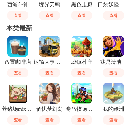
西游斗神
境界刀鸣
黑色走廊
口袋妖怪的世界
查看
查看
查看
查看
本类最新
放置咖啡店
运输大亨帝国城市
城镇村庄
我是清洁工
查看
查看
查看
查看
养猪场mix官方最新版
解忧梦幻岛
赛马牧场物语
我的绿洲
查看
查看
查看
查看