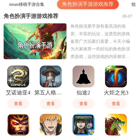
角色扮演手游游戏推荐
steam移植手游合集
狙
角色扮演手游游戏推荐
08-07
角色扮演累手游有着高清的画
质、丰富的玩法，这类型的游戏
备受广大玩家们喜爱，今天小编
为大家推荐一些好玩的角色扮演
类游戏，这些游戏的内容都非常
的优秀，选出来的都是优质的作
品，题材也很丰富，喜欢这类型
游戏的玩家们可以来这里看看，
轻松就可以找到适合自己的，还
艾诺迪亚4
第五人格渠道服华为版
仙途2
火炬之光3
能够省掉很多时间。
查看
查看
查看
查看