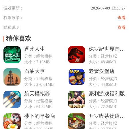
游戏更新：
2026-07-09 13:35:27
权限政策：
查看
隐私说明
查看
猜你喜欢
逗比人生
侏罗纪世界国际服
分类：经营模拟
分类：经营模拟
大小：7.16MB
大小：48.48MB
石油大亨
老爹汉堡店
分类：经营模拟
分类：经营模拟
大小：270.61MB
大小：44.05MB
航天模拟器
豪利游戏福利版
分类：经营模拟
分类：经营模拟
大小：64.87MB
大小：77.24MB
楼下的早餐店
开罗喫茶物语（喫茶ブレンド物語）
分类：经营模拟
分类：经营模拟