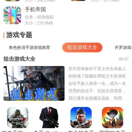
大小：260.29MB
大小：33.73MB
手机帝国
分类：经营模拟
大小：270.9MB
游戏专题
狙击游戏大全
角色扮演手游游戏推荐
开罗游戏
狙击游戏大全
08-07
想不想体验在千里之外击杀敌人
的快感？隐藏在黑暗之中抓准机
会给予敌人致命一击，成为一名
优秀的狙击手。在狙击游戏里，
我们通常会隐藏在远处，利用各
种环境来隐藏自己，然后击杀自
己的目标，如果你对狙击游戏感
兴趣的话，可以在这里挑选自己
感兴趣的进行下载。