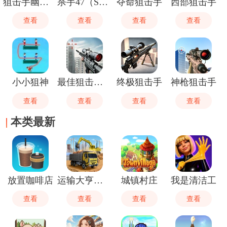
狙击手幽灵战士2
杀手47（Sniper）
夺命狙击手
西部狙击手
查看
查看
查看
查看
小小狙神
最佳狙击猎手
终极狙击手
神枪狙击手
查看
查看
查看
查看
本类最新
放置咖啡店
运输大亨帝国城市
城镇村庄
我是清洁工
查看
查看
查看
查看