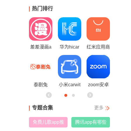
热门排行
红米应用商
mt文件管
喵趣漫画
x安卓版安
包
店
理器
装包最新版
本2026
zoom安卓
mt管理器
仿苹果备忘
黑白软件库
版
录软件
专题合集
更多
免费儿歌app推
腾讯app有哪些