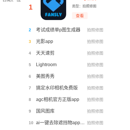
1
类型：拍照修图
！
查看
考试成绩单p图生成器
2
拍照修图
光影app
3
拍照修图
天天速剪
4
拍照修图
Lightroom
5
拍照修图
美图秀秀
6
拍照修图
搞定水印相机免费版
7
拍照修图
agc相机官方正版app
8
拍照修图
国风图库
9
拍照修图
ai一键去除遮挡物app(P图抠图王)
10
拍照修图