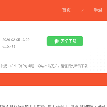
首页
手游
2026-02-05 13:29
安卓下载
v1.0.451
小米莱卡相机
Picsart美易
mn视频剪辑
OldRoll复古胶
件使用中产生的任何问题，均与本站无关，请谨慎判断后下载.
片相机免费版
件里面具有海量的水印素材可供大家使用，能够清晰的显示时间