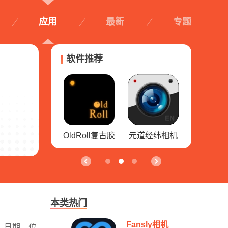
应用
最新
专题
软件推荐
元道经纬相机
美颜自拍神器
小米莱卡相机
Picsart美
本类热门
Fansly相机
、日期、位