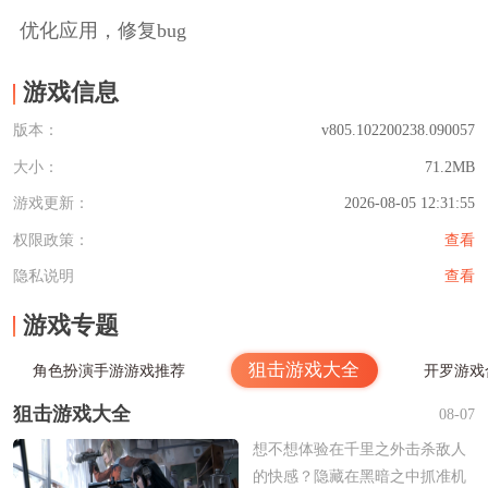
优化应用，修复bug
游戏信息
版本：
v805.102200238.090057
大小：
71.2MB
游戏更新：
2026-08-05 12:31:55
权限政策：
查看
隐私说明
查看
游戏专题
狙击游戏大全
角色扮演手游游戏推荐
开罗游戏
狙击游戏大全
08-07
想不想体验在千里之外击杀敌人
的快感？隐藏在黑暗之中抓准机