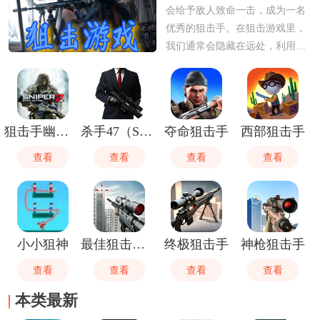
会给予敌人致命一击，成为一名
优秀的狙击手。在狙击游戏里，
我们通常会隐藏在远处，利用各
种环境来隐藏自己，然后击杀自
己的目标，如果你对狙击游戏感
兴趣的话，可以在这里挑选自己
感兴趣的进行下载。
狙击手幽灵战士2
杀手47（Sniper）
夺命狙击手
西部狙击手
查看
查看
查看
查看
小小狙神
最佳狙击猎手
终极狙击手
神枪狙击手
查看
查看
查看
查看
本类最新