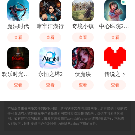
魔法时代
暗牢江湖行
奇境小镇
中心医院2治愈时光安卓官方版
查看
查看
查看
查看
欢乐时光计划3安卓最新版
永恒之塔2
伏魔诀
传说之下
查看
查看
查看
查看
本站点尊重各网络文件的版权问题，所有软件文件均出自网络，所有提供下载的软
件和资源均为软件或程序作者提供和网友推荐收集整理而来，仅供学习和研究使
用。如有侵犯你的版权，请及时通知我们zsyhykj#qq.com(请将#换成@)，本站将
立即改正，同时要求用户在24小时内删除从ucbug下载的文件。