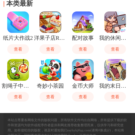
本类最新
纸片大作战2
洋果子店ROSE
配对故事
我的休闲时光
查看
查看
查看
查看
割绳子中文版
奇妙小茶园
金币大师
我的末日校园海斗
查看
查看
查看
查看
本站点尊重各网络文件的版权问题，所有软件文件均出自网络，所有提供下载的软
件和资源均为软件或程序作者提供和网友推荐收集整理而来，仅供学习和研究使
用。如有侵犯你的版权，请及时通知我们zsyhykj#qq.com(请将#换成@)，本站将