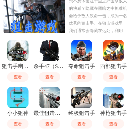
想不想体验在千里之外击杀敌人
的快感？隐藏在黑暗之中抓准机
会给予敌人致命一击，成为一名
优秀的狙击手。在狙击游戏里，
我们通常会隐藏在远处，利用各
种环境来隐藏自己，然后击杀自
己的目标，如果你对狙击游戏感
兴趣的话，可以在这里挑选自己
感兴趣的进行下载。
狙击手幽灵战士2
杀手47（Sniper）
夺命狙击手
西部狙击手
查看
查看
查看
查看
小小狙神
最佳狙击猎手
终极狙击手
神枪狙击手
查看
查看
查看
查看