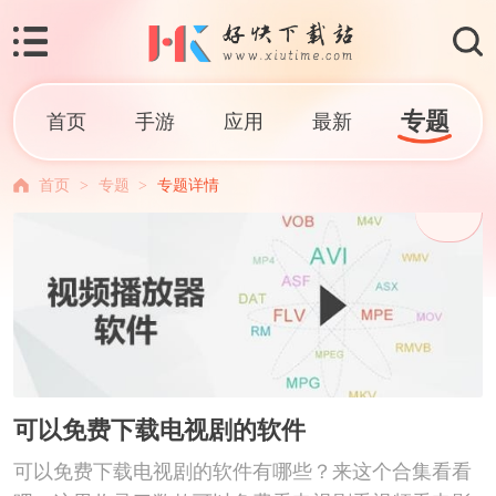
专题
首页
手游
应用
最新
首页
>
专题
>
专题详情
可以免费下载电视剧的软件
可以免费下载电视剧的软件有哪些？来这个合集看看