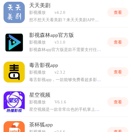
天天美剧
查看
影视播放
v4.2.0
想不想天天看美剧？来天天美剧APP看电影吧。这里有诸多的美剧可以看，除了美剧，你还可以在这里看到日剧、韩剧、美剧、泰剧等众多剧集，稳定、流畅、高清无广告，体验非常好，来了的都不想早，快来这里看电影吧。
影视森林app官方版
查看
影视播放
v3.1.0
影视森林app官方版是款不需要支付任何费用的影视追剧软件。软件拥有丰富的影视类型，热门综艺、动漫、韩漫、韩剧、日本剧、泰国剧这里都有，而且全部免费看，高清无卡顿，随时想看就看，支持离线缓存，快来体验吧。
毒舌影视app
查看
影视播放
v2.3.2
毒舌影视app，一款能够免费看超多影视资源的手机播放软件，软件提供丰富多样的影视资源，各种类型的影视作品应有尽有，用户可以在这里免费看全网的各种热门以及最新资源，支持用户自定义搜索想看的内容，满足用户的不同追剧需求。
星空视频
查看
影视播放
V6.1.6
星空视频是一款非常出色的手机掌上追剧平台，软件内拥有丰富的影视资源，各种类型的影视资源应有尽有，提供清晰且详细的影片分类，用户可以轻松找到想看的影视作品，并且在播放过程中没有任何广告和弹窗骚扰，播放清晰流畅，带给你畅快追剧体验。
茶杯狐app
查看
影视播放
v2.6.6