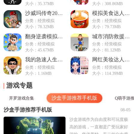
大小：35.37MB
大小：308.86MB
沙威玛传奇2025最新版本
模拟美食达人官方版
分类：经营模拟
分类：经营模拟
大小：78.32MB
大小：79.73MB
翻身逆袭模拟器2025最新版
城市消防救援任务游戏
分类：经营模拟
分类：经营模拟
大小：45.67MB
大小：81.12MB
我的急速人生安卓版
网红美妆达人手游
分类：经营模拟
分类：经营模拟
大小：1.16MB
大小：114.39MB
游戏专题
沙盒手游推荐手机版
开罗游戏合集
Q萌手游
沙盒手游推荐手机版
08-05
沙盒游戏作为自由度和可玩度极
高的游戏，一直都是广受玩家好