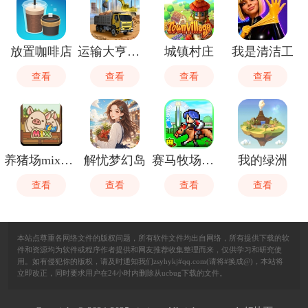
放置咖啡店
运输大亨帝国城市
城镇村庄
我是清洁工
查看
查看
查看
查看
养猪场mix官方最新版
解忧梦幻岛
赛马牧场物语
我的绿洲
查看
查看
查看
查看
本站点尊重各网络文件的版权问题，所有软件文件均出自网络，所有提供下载的软
件和资源均为软件或程序作者提供和网友推荐收集整理而来，仅供学习和研究使
用。如有侵犯你的版权，请及时通知我们zsyhykj#qq.com(请将#换成@)，本站将
立即改正，同时要求用户在24小时内删除从ucbug下载的文件。