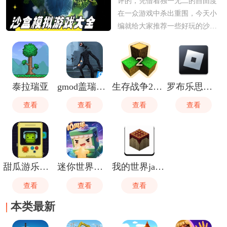
评的，凭借着独一无二的自由度
在一众游戏中杀出重围，今天小
编就给大家推荐一些好玩的沙盒
游戏，想要游玩的用户可以前来
下载体验。
泰拉瑞亚
gmod盖瑞模组
生存战争2中文版
罗布乐思（国际服）
查看
查看
查看
查看
甜瓜游乐场国际版
迷你世界雨林版
我的世界java版
查看
查看
查看
本类最新