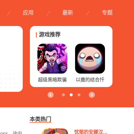
应用
最新
专题
游戏推荐
自动开火先生
超级黑暗欺骗
以撒的结合忏
纽带乱斗终
悔
对决
本类热门
忧郁的安娜汉化最新版
ss，途中