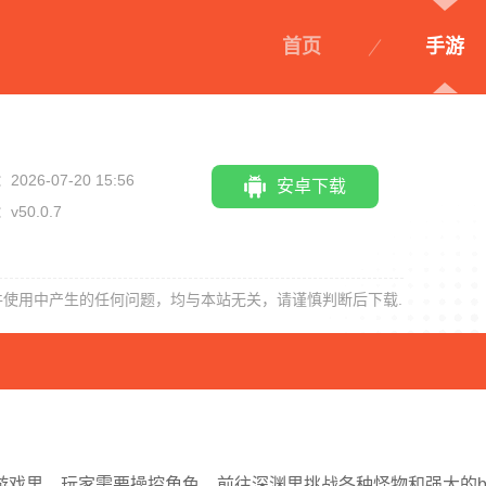
首页
手游
2026-07-20 15:56
安卓下载
v50.0.7
纽带乱斗终极
挑战巅峰
宝可梦大集结
件使用中产生的任何问题，均与本站无关，请谨慎判断后下载.
对决
戏里，玩家需要操控角色，前往深渊里挑战各种怪物和强大的bo