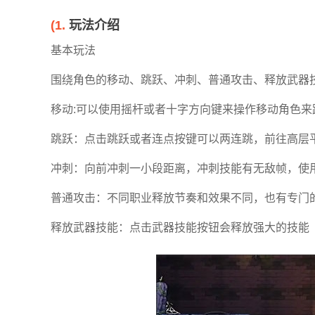
(1.
玩法介绍
基本玩法
围绕角色的移动、跳跃、冲刺、普通攻击、释放武器
移动:可以使用摇杆或者十字方向键来操作移动角色来
愤怒的小鸟
泰拉瑞亚
生存战争2
跳跃：点击跳跃或者连点按键可以两连跳，前往高层
季节版
中文版
冲刺：向前冲刺一小段距离，冲刺技能有无敌帧，使
普通攻击：不同职业释放节奏和效果不同，也有专门
everskies
光明之魂2
烧烤我最强
释放武器技能：点击武器技能按钮会释放强大的技能
官方版
游戏