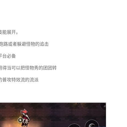
技能展开。
跑路或者躲避怪物的追击
我要当食神
忧郁的安娜
黑猴子海上
愤怒的小鸟
泰拉瑞亚
平台必备
汉化最新版
救生员（b
季节版
用得当可以把怪物秀的团团转
acchikois
的普攻特效流的流派
樱花校园模
樱花校园模
艳游记
everskies
光明之魂2
c）
拟器
拟器安卓正
官方版
版