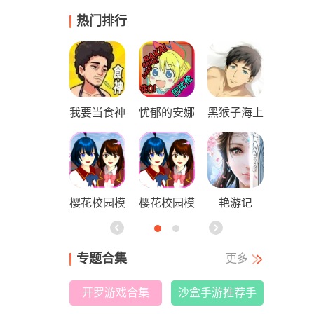
热门排行
生存战争2
我要当食神
忧郁的安娜
黑猴子海上
中文版
汉化最新版
救生员（b
acchikois
烧烤我最强
樱花校园模
樱花校园模
艳游记
c）
游戏
拟器
拟器安卓正
专题合集
更多
版
开罗游戏合集
沙盒手游推荐手