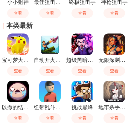
小小狙神
最佳狙击猎手
终极狙击手
神枪狙击手
查看
查看
查看
查看
本类最新
宝可梦大集结
自动开火先生
超级黑暗欺骗
无限深渊手游
查看
查看
查看
查看
以撒的结合忏悔
纽带乱斗终极对决
挑战巅峰
地牢杀手中文版
查看
查看
查看
查看