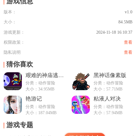
游戏信息
版本：
v1.0
大小：
84.5MB
游戏更新：
2024-11-18 16:10:37
权限政策：
查看
隐私说明
查看
猜你喜欢
艰难的神庙逃亡（Hardest Castle Run）
黑神话像素版
分类：动作冒险
分类：动作冒险
大小：34.95MB
大小：57.71MB
艳游记
粘液人对决
分类：动作冒险
分类：动作冒险
大小：187.04MB
大小：57.94MB
游戏专题