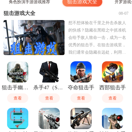
狙击游戏大全
角色扮演手游游戏推荐
开罗游戏
狙击游戏大全
08-07
想不想体验在千里之外击杀敌人
的快感？隐藏在黑暗之中抓准机
会给予敌人致命一击，成为一名
优秀的狙击手。在狙击游戏里，
我们通常会隐藏在远处，利用各
种环境来隐藏自己，然后击杀自
己的目标，如果你对狙击游戏感
兴趣的话，可以在这里挑选自己
感兴趣的进行下载。
狙击手幽灵战士2
杀手47（Sniper）
夺命狙击手
西部狙击手
查看
查看
查看
查看