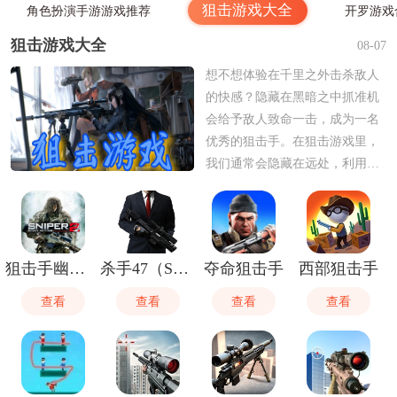
狙击游戏大全
角色扮演手游游戏推荐
开罗游戏
狙击游戏大全
08-07
想不想体验在千里之外击杀敌人
的快感？隐藏在黑暗之中抓准机
会给予敌人致命一击，成为一名
优秀的狙击手。在狙击游戏里，
我们通常会隐藏在远处，利用各
种环境来隐藏自己，然后击杀自
己的目标，如果你对狙击游戏感
兴趣的话，可以在这里挑选自己
感兴趣的进行下载。
狙击手幽灵战士2
杀手47（Sniper）
夺命狙击手
西部狙击手
查看
查看
查看
查看