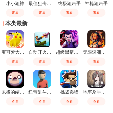
小小狙神
最佳狙击猎手
终极狙击手
神枪狙击手
查看
查看
查看
查看
本类最新
宝可梦大集结
自动开火先生
超级黑暗欺骗
无限深渊手游
查看
查看
查看
查看
以撒的结合忏悔
纽带乱斗终极对决
挑战巅峰
地牢杀手中文版
查看
查看
查看
查看