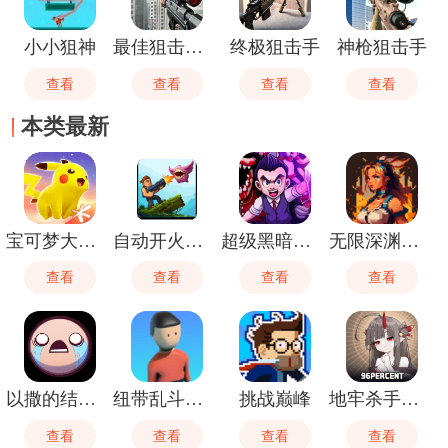
小小狙神
最佳狙击猎手
终极狙击手
神枪狙击手
查看
查看
查看
查看
本类最新
宝可梦大集结
自动开火先生
超级黑暗欺骗
无限深渊手游
查看
查看
查看
查看
以撒的结合忏悔
纽带乱斗终极对决
挑战巅峰
地牢杀手中文版
查看
查看
查看
查看