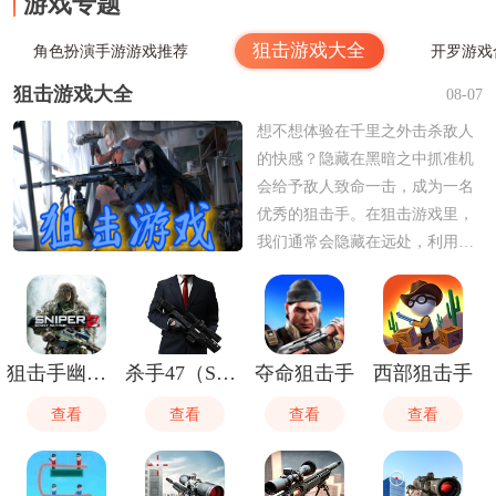
游戏专题
狙击游戏大全
角色扮演手游游戏推荐
开罗游戏
狙击游戏大全
08-07
想不想体验在千里之外击杀敌人
的快感？隐藏在黑暗之中抓准机
会给予敌人致命一击，成为一名
优秀的狙击手。在狙击游戏里，
我们通常会隐藏在远处，利用各
种环境来隐藏自己，然后击杀自
己的目标，如果你对狙击游戏感
兴趣的话，可以在这里挑选自己
感兴趣的进行下载。
狙击手幽灵战士2
杀手47（Sniper）
夺命狙击手
西部狙击手
查看
查看
查看
查看